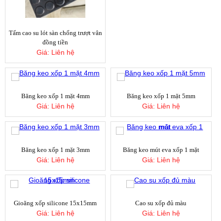
CAO SU TAM - CAO SU TẤM ĐẶC MÀU
ĐEN 1ly, 2ly, 3ly, 5ly, 8ly, 10ly, 15ly, 20ly,
Tấm cao su lót sàn chống trượt vân
30ly
đồng tiền
Giá:
Liên hệ
Giá:
Liên hệ
CAO SU TẤM 3LY - CAO SU TAM 3LY -
Băng keo xốp 1 mặt 4mm
Băng keo xốp 1 mặt 5mm
TẤM CAO SU LÓT SÀN 3LY
Giá:
Liên hệ
Giá:
Liên hệ
Giá:
Liên hệ
Băng keo xốp 1 mặt 3mm
Băng keo mút eva xốp 1 mặt
CAO SU TẤM 2LY - CAO SU TAM 2LY -
Giá:
Liên hệ
Giá:
Liên hệ
TẤM CAO SU 2LY- CAO SU LÓT SÀN TÂM
THIÊN PHÚ
Giá:
Liên hệ
Gioăng xốp silicone 15x15mm
Cao su xốp đủ màu
Giá:
Liên hệ
Giá:
Liên hệ