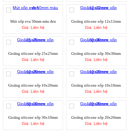
CAO SU TẤM 1LY - CAO SU TAM 1LY -
TẤM CAO SU LÓT SÀN 1LY
Giá:
Liên hệ
Mút xốp eva 50mm màu đen
Gioăng silicone xốp 12x12mm
Giá:
Liên hệ
Giá:
Liên hệ
Thảm cao su đồng tiền chống trượt
Giá:
Liên hệ
Gioăng silicone xốp 25x25mm
Gioăng silicone xốp 30x30mm
Giá:
Liên hệ
Giá:
Liên hệ
Tấm cao su sọc 10mm
Giá:
Liên hệ
Gioăng silicone xốp 10x20mm
Gioăng silicone xốp 10x10mm
Giá:
Liên hệ
Giá:
Liên hệ
Tấm mút eva xanh dương 5mm
Giá:
Liên hệ
Gioăng silicone xốp 30x10mm
Gioăng silicone xốp 20x20mm
Giá:
Liên hệ
Giá:
Liên hệ