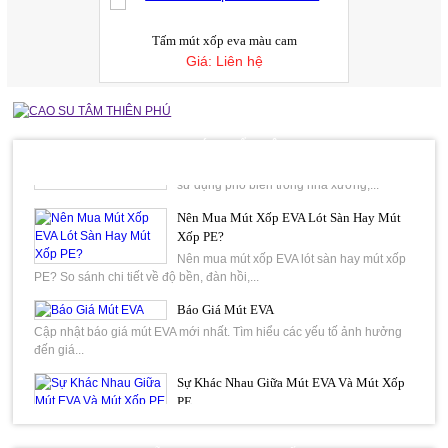
trường hợp. Việc lựa chọn tấm cao...
Lót Sàn Bằng Cao Su Hay Mút Xốp EVA
Tấm mút xốp eva màu cam
Tốt Hơn
Giá:
Liên hệ
Khi lựa chọn vật liệu lót sàn cho nhà ở,
phòng gym, trường mầm non, khu vui chơi...
Thảm Cao Su Gân Sọc Và Thảm Cao Su
Đồng Tiền Khác Nhau Thế Nào
TIN TỨC NỔI BẬT
cắt nhựa phíp vàng theo kích thước
Thảm cao su chống trượt là vật liệu được
Giá:
Liên hệ
sử dụng phổ biến trong nhà xưởng,...
Nên Mua Mút Xốp EVA Lót Sàn Hay Mút
Xốp PE?
Nên mua mút xốp EVA lót sàn hay mút xốp
mút eva tấm màu tím
PE? So sánh chi tiết về độ bền, đàn hồi,...
Giá:
Liên hệ
Báo Giá Mút EVA
Cập nhật báo giá mút EVA mới nhất. Tìm hiểu các yếu tố ảnh hưởng
đến giá...
mút xốp eva đen 8mm
Sự Khác Nhau Giữa Mút EVA Và Mút Xốp
Giá:
Liên hệ
PE
So sánh mút EVA và mút xốp PE về độ đàn hồi, chống va đập, cách
âm, cách nhiệt...