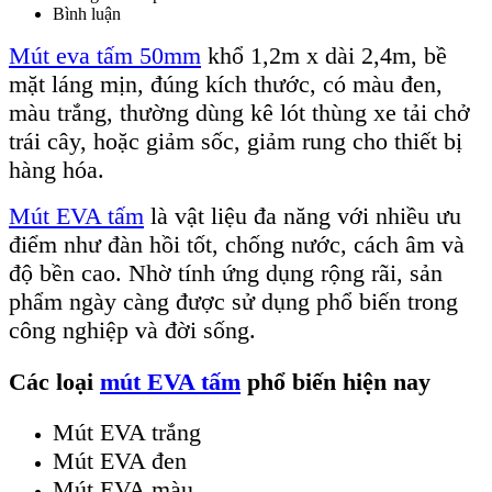
MÚT XỐP EVA ĐỦ MÀU
Bình luận
CUỘN XỐP EVA
Mút eva tấm 50mm
khổ 1,2m x dài 2,4m, bề
Tuyển dụng
mặt láng mịn, đúng kích thước, có màu đen,
Tin tức
màu trắng, thường dùng kê lót thùng xe tải chở
trái cây, hoặc giảm sốc, giảm rung cho thiết bị
Liên hệ
hàng hóa.
Mút EVA tấm
là vật liệu đa năng với nhiều ưu
điểm như đàn hồi tốt, chống nước, cách âm và
độ bền cao. Nhờ tính ứng dụng rộng rãi, sản
phẩm ngày càng được sử dụng phổ biến trong
công nghiệp và đời sống.
Các loại
mút EVA tấm
phổ biến hiện nay
Mút EVA trắng
Mút EVA đen
Mút EVA màu