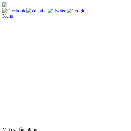
Menu
Trang chủ
Giới thiệu
Sản phẩm
RON XỐP EVA
NHỰA KỸ THUẬT
NHỰA BAKELITE
NHỰA PVC
NHỰA PU
NHỰA PP
NHỰA TEFLON
NHỰA MC
NHỰA POM
NHỰA PA
NHỰA PE
Gia công nhựa kỹ thuật
CAO SU CUỘN
CAO SU TẤM
Mút eva tấm 50mm