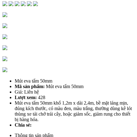
CAO SU LÓT SÀN
CAO SU CHỊU LỰC
CAO SU CUỘN LÓT SÀN
CAO SU CHỐNG TRƯỢT
GIA CÔNG CAO SU
CAO SU CẦU ĐƯỜNG
CAO SU BẢO VỆ GÓC CỘT
CAO SU NGÀNH XÂY DỰNG CẦU
ĐƯỜNG
ĐỆM CHỐNG VA
TRỤ GIẢM CHẤN
CAO SU CHÂN ĐẾ
RON CAO SU
CAO SU SILICONE
SILICONE TẤM CHỊU NHIỆT
Mút eva tấm 50mm
ỐNG SILICONE TRẮNG CHỊU NHIỆT
Mã sản phẩm:
Mút eva tấm 50mm
GIA CÔNG CAO SU SILICONE CHỊU
Giá: Liên hệ
NHIỆT
Lượt xem:
428
Gioăng silicone xốp
Mút eva tấm 50mm khổ 1,2m x dài 2,4m, bề mặt láng mịn,
CAO SU XỐP
đúng kích thước, có màu đen, màu trắng, thường dùng kê lót
MÚT EVA TẤM
thùng xe tải chở trái cây, hoặc giảm sốc, giảm rung cho thiết
THẢM LÓT SÀN
bị hàng hóa.
CAO SU XỐP LÓT SÀN XÂY DỰNG CÔNG
Chia sẻ:
TRÌNH
MÚT EVA MÀU TRẮNG
Thông tin sản phẩm