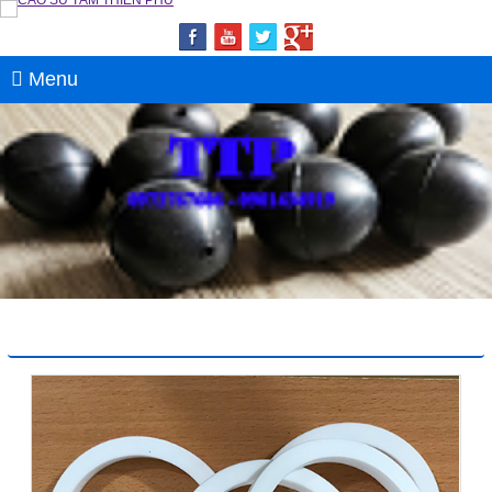
Menu
CAO SU TAM - CAO SU TẤM ĐẶC MÀU
ĐEN 1ly, 2ly, 3ly, 5ly, 8ly, 10ly, 15ly, 20ly,
30ly
Giá:
Liên hệ
CAO SU TẤM 3LY - CAO SU TAM 3LY -
TẤM CAO SU LÓT SÀN 3LY
VÒNG ĐỆM NHỰA PTFE MÀU TRẮNG
Giá:
Liên hệ
CAO SU TẤM 2LY - CAO SU TAM 2LY -
TẤM CAO SU 2LY- CAO SU LÓT SÀN TÂM