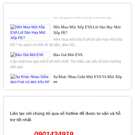
Giá:
Liên hệ
Đồng Tiền Khác Nhau Thế Nào
TIN TỨC NỔI BẬT
Thảm cao su chống trượt là vật liệu được
sử dụng phổ biến trong nhà xưởng,...
Nên Mua Mút Xốp EVA Lót Sàn Hay Mút
Ron cửa tủ cơm công nghiệp
Xốp PE?
Giá:
Liên hệ
Nên mua mút xốp EVA lót sàn hay mút xốp
PE? So sánh chi tiết về độ bền, đàn hồi,...
Báo Giá Mút EVA
Cập nhật báo giá mút EVA mới nhất. Tìm hiểu các yếu tố ảnh hưởng
Mút eva xốp màu đỏ 30mm 35mm 40mm
đến giá...
Giá:
Liên hệ
Sự Khác Nhau Giữa Mút EVA Và Mút Xốp
PE
So sánh mút EVA và mút xốp PE về độ đàn hồi, chống va đập, cách
âm, cách nhiệt...
Mút xốp eva trắng 30mm
HỖ TRỢ TRỰC TUYẾN
Gia công long đền cao su
Giá:
Liên hệ
Gia công long đền cao su, gia công đắp
Liên lạc với chúng tôi qua số hotline để được tư vấn và hỗ
trục cao su, gia công đắp trục con lăn silicon,...
trợ tốt nhất.
Giá cao su kỳ hạn tại Tokyo ngày 27/6
Xốp eva dạng cuộn 6mm
giảm do lo ngại dư cung
0901434919