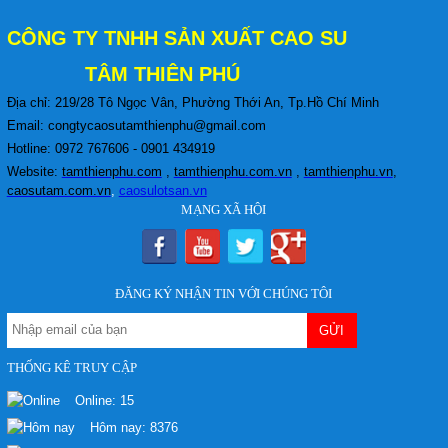
trường hợp. Việc lựa chọn tấm cao...
20mm 30mm
Giá:
Liên hệ
CÔNG TY TNHH S
ẢN XUẤT CAO SU
Lót Sàn Bằng Cao Su Hay Mút Xốp EVA
Tốt Hơn
TÂM THIÊN PHÚ
Khi lựa chọn vật liệu lót sàn cho nhà ở,
phòng gym, trường mầm non, khu vui chơi...
Địa chỉ: 219/28 Tô Ngọc Vân, Phường Thới An
, Tp.Hồ Chí Minh
Tấm cao su chịu lực lót khuôn 20mm
Email: congtycaosutamthienphu@gmail.com
Giá:
Liên hệ
Hotline: 0972 767606 - 0901 434919
Website:
tamthienphu.com
,
tamthienphu.com.vn
,
tamthienphu.vn
,
caosutam.com.vn
,
caosulotsan.vn
MẠNG XÃ HỘI
Tấm silicone màu đỏ dẻo 3mm
Giá:
Liên hệ
ĐĂNG KÝ NHẬN TIN VỚI CHÚNG TÔI
Tấm mút xốp EVA lót sàn chống mỏi chân
Giá:
Liên hệ
THỐNG KÊ TRUY CẬP
Online:
15
Hôm nay:
8376