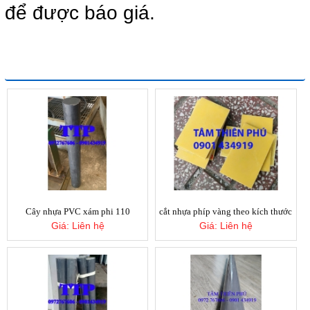
để được báo giá.
Tấm mút eva xanh dương 5mm
Giá:
Liên hệ
SẢN PHẨM CÙNG LOẠI
Cây nhựa PVC xám phi 110
cắt nhựa phíp vàng theo kích thước
miếng đệm tròn đặc silicon
Giá:
Liên hệ
Giá:
Liên hệ
Giá:
Liên hệ