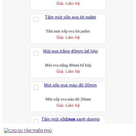
Giá:
Liên hệ
Xuất khẩu cao su Việt Nam tăng vọt
Xuất khẩu cao su của Việt Nam kỳ 1 tháng
6/2017 tăng 33,3% so với cùng kỳ năm ngoái...
Giá cà phê vượt ngưỡng 45.000 đồng, giá
Tấm mút xốp eva lót pallet
tiêu tiếp đà tăng; cao su tăng ngày thứ 3
Giá:
Liên hệ
Trên thị trường nông sản hôm nay (ngày
16/6), giá cà phê cuối cùng cũng lấy lại...
Cách Thay Ron Tủ Cơm Công Nghiệp
Ron cửa tủ cơm công nghiệp là bộ phận
Mút eva trắng 40mm bế hộp
giúp làm kín cửa tủ, ngăn hơi nước và...
Giá:
Liên hệ
Nên Chọn Tấm Cao Su Dày 5mm, 10mm
Hay 20mm?
Không có độ dày nào là tốt nhất cho mọi
trường hợp. Việc lựa chọn tấm cao...
Mút xốp eva màu đỏ 20mm
Giá:
Liên hệ
Lót Sàn Bằng Cao Su Hay Mút Xốp EVA
Tốt Hơn
Khi lựa chọn vật liệu lót sàn cho nhà ở,
phòng gym, trường mầm non, khu vui chơi...
Tấm mút xốp eva xanh dương 2mm
Thảm Cao Su Gân Sọc Và Thảm Cao Su