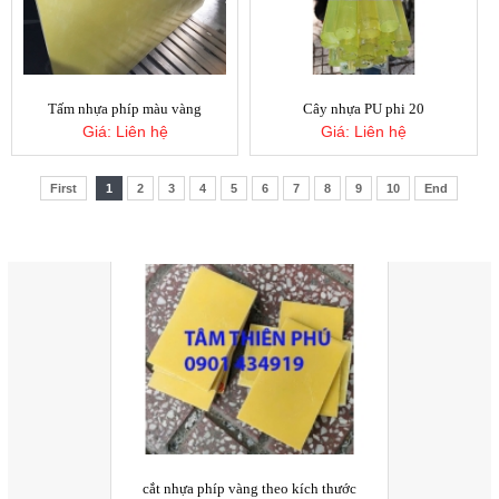
xốp bitis xanh dương 10mm
Giá:
Liên hệ
Tấm nhựa phíp màu vàng
Cây nhựa PU phi 20
Giá:
Liên hệ
Giá:
Liên hệ
First
1
2
3
4
5
6
7
8
9
10
End
Tấm mút xốp eva màu cam
Giá:
Liên hệ
SẢN PHẨM BÁN CHẠY
cắt nhựa phíp vàng theo kích thước