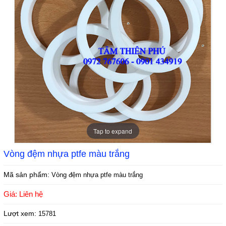
THIÊN PHÚ
Giá:
Liên hệ
CAO SU TẤM 1LY - CAO SU TAM 1LY -
TẤM CAO SU LÓT SÀN 1LY
Giá:
Liên hệ
Tap to expand
Vòng đệm nhựa ptfe màu trắng
Mã sản phẩm:
Vòng đệm nhựa ptfe màu trắng
Giá: Liên hệ
Thảm cao su đồng tiền chống trượt
Lượt xem:
15781
Giá:
Liên hệ