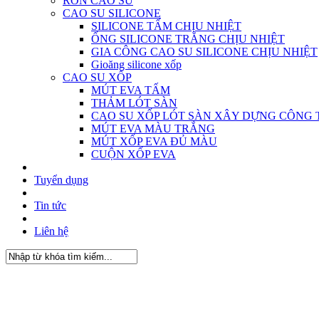
RON CAO SU
CAO SU SILICONE
SILICONE TẤM CHỊU NHIỆT
ỐNG SILICONE TRẮNG CHỊU NHIỆT
GIA CÔNG CAO SU SILICONE CHỊU NHIỆT
Gioăng silicone xốp
CAO SU XỐP
MÚT EVA TẤM
THẢM LÓT SÀN
CAO SU XỐP LÓT SÀN XÂY DỰNG CÔNG 
MÚT EVA MÀU TRẮNG
MÚT XỐP EVA ĐỦ MÀU
CUỘN XỐP EVA
Tuyển dụng
Tin tức
Liên hệ