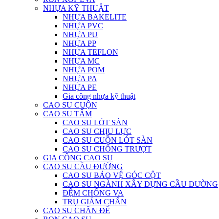
NHỰA KỸ THUẬT
NHỰA BAKELITE
NHỰA PVC
NHỰA PU
NHỰA PP
NHỰA TEFLON
NHỰA MC
NHỰA POM
NHỰA PA
NHỰA PE
Gia công nhựa kỹ thuật
CAO SU CUỘN
CAO SU TẤM
CAO SU LÓT SÀN
CAO SU CHỊU LỰC
CAO SU CUỘN LÓT SÀN
CAO SU CHỐNG TRƯỢT
GIA CÔNG CAO SU
CAO SU CẦU ĐƯỜNG
CAO SU BẢO VỆ GÓC CỘT
CAO SU NGÀNH XÂY DỰNG CẦU ĐƯỜNG
ĐỆM CHỐNG VA
TRỤ GIẢM CHẤN
CAO SU CHÂN ĐẾ