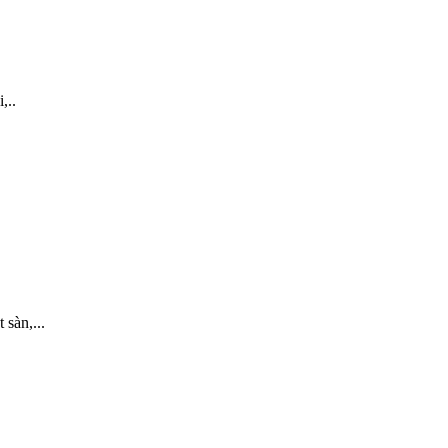
,..
 sàn,...