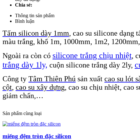
Chia sẻ:
Thông tin sản phẩm
Bình luận
Tấm silicon dày 1mm
, cao su silicone dạng
màu trắng, khổ 1m, 1000mm, 1m2, 1200mm, c
silicone trắng chịu nhiệt
Ngoài ra còn có
, 
trắng dày 1ly,
c
cuộn silicone trắng dày 2ly,
Công ty
Tâm Thiên Phú
sản xuất
cao su lót s
cột
,
cao su xây dựng
, cao su chịu nhiệt, cao
giảm chấn,…
Sản phẩm cùng loại
miếng đệm tròn đặc silicon