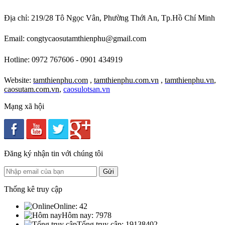
Địa chỉ: 219/28 Tô Ngọc Vân, Phường Thới An
, Tp.Hồ Chí Minh
Tấm mút xốp eva xanh dương 2mm
Email: congtycaosutamthienphu@gmail.com
Giá:
Liên hệ
Hotline: 0972 767606 - 0901 434919
Website:
tamthienphu.com
,
tamthienphu.com.vn
,
tamthienphu.vn
,
caosutam.com.vn
,
caosulotsan.vn
Mạng xã hội
Đăng ký nhận tin với chúng tôi
Ron cửa tủ cơm công nghiệp
Giá:
Liên hệ
Thống kê truy cập
Online:
42
Hôm nay:
7978
Tổng truy cập:
19138402