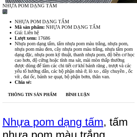
CAO SU TẤM
NHỰA POM DẠNG TẤM
CAO SU LÓT SÀN
CAO SU CHỊU LỰC
CAO SU CUỘN LÓT SÀN
NHỰA POM DẠNG TẤM
CAO SU CHỐNG TRƯỢT
Mã sản phẩm:
NHỰA POM DẠNG TẤM
GIA CÔNG CAO SU
Giá: Liên hệ
CAO SU CẦU ĐƯỜNG
Lượt xem:
17686
CAO SU BẢO VỆ GÓC CỘT
Nhựa pom dạng tấm, tấm nhựa pom màu trắng, nhựa pom,
CAO SU NGÀNH XÂY DỰNG CẦU
nhựa pom màu đen, cây nhựa pom màu trắng, nhựa tấm pom
ĐƯỜNG
dạng đặc, nhựa pom kỹ thuật, thanh nhựa pom, độ bền cơ học
ĐỆM CHỐNG VA
cao hơn, độ cứng hoặc tính ma sát, mài mòn thấp thường
TRỤ GIẢM CHẤN
được dùng để làm các chi tiết cơ khí bánh răng , trượt và các
CAO SU CHÂN ĐẾ
yếu tố hướng dẫn, các bộ phận nhà ở, lò xo , dây chuyền , ốc
RON CAO SU
vít , đai ốc, bánh xe quạt, bộ phận bơm, thân van.
CAO SU SILICONE
Chia sẻ:
SILICONE TẤM CHỊU NHIỆT
ỐNG SILICONE TRẮNG CHỊU NHIỆT
THÔNG TIN SẢN PHẨM
BÌNH LUẬN
GIA CÔNG CAO SU SILICONE CHỊU
NHIỆT
Gioăng silicone xốp
CAO SU XỐP
Nhựa pom dạng tấm
, tấm
MÚT EVA TẤM
THẢM LÓT SÀN
CAO SU XỐP LÓT SÀN XÂY DỰNG CÔNG
nhựa pom màu trắng,
TRÌNH