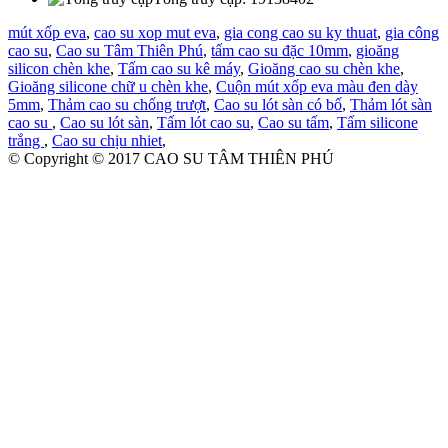
mút xốp eva
,
cao su xop mut eva
,
gia cong cao su ky thuat
,
gia công
cao su
,
Cao su Tâm Thiên Phú
,
tấm cao su đặc 10mm
,
gioăng
silicon chèn khe
,
Tấm cao su kê máy
,
Gioăng cao su chèn khe
,
Gioăng silicone chữ u chèn khe
,
Cuộn mút xốp eva màu đen dày
5mm
,
Thảm cao su chống trượt
,
Cao su lót sàn có bố
,
Thảm lót sàn
cao su
,
Cao su lót sàn
,
Tấm lót cao su
,
Cao su tấm
,
Tấm silicone
Mút eva xốp màu đỏ 30mm 35mm 40mm
trắng
,
Cao su chịu nhiet
,
© Copyright © 2017
CAO SU TÂM THIÊN PHÚ
Giá:
Liên hệ
Mút xốp eva trắng 30mm
Giá:
Liên hệ