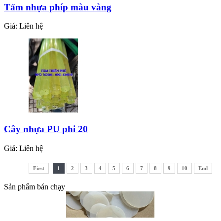
Tấm nhựa phíp màu vàng
Giá:
Liên hệ
Giá:
Liên hệ
miếng đệm tròn đặc silicon
Cây nhựa PU phi 20
Giá:
Liên hệ
Giá:
Liên hệ
First
1
2
3
4
5
6
7
8
9
10
End
Sản phẩm bán chạy