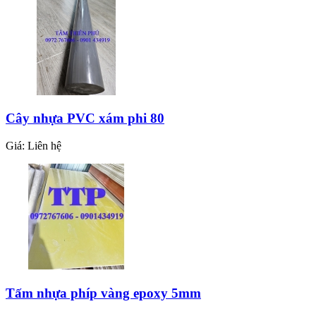
CAO SU TẤM 1LY - CAO SU TAM 1LY -
TẤM CAO SU LÓT SÀN 1LY
Giá:
Liên hệ
Cây nhựa PVC xám phi 80
Giá:
Liên hệ
Thảm cao su đồng tiền chống trượt
Giá:
Liên hệ
Tấm nhựa phíp vàng epoxy 5mm