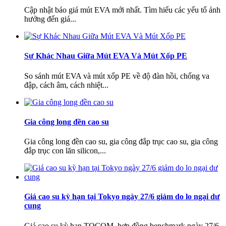
Cập nhật báo giá mút EVA mới nhất. Tìm hiểu các yếu tố ảnh
hưởng đến giá...
Mút eva xanh dương 15mm
Sự Khác Nhau Giữa Mút EVA Và Mút Xốp PE
Giá:
Liên hệ
So sánh mút EVA và mút xốp PE về độ đàn hồi, chống va
đập, cách âm, cách nhiệt...
Gia công long đền cao su
Gia công long đền cao su, gia công đắp trục cao su, gia công
đắp trục con lăn silicon,...
cuộn mút eva 2mm màu đen màu trắng
Giá cao su kỳ hạn tại Tokyo ngày 27/6 giảm do lo ngại dư
Giá:
Liên hệ
cung
Giá cao su kỳ hạn TOCOM, hợp đồng benchmark ngày 27/6