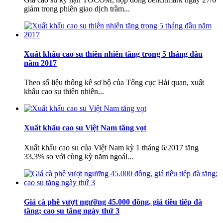
giảm trong phiên giao dịch trầm...
Xuất khẩu cao su thiên nhiên tăng trong 5 tháng đầu
năm 2017
Tấm mút xốp eva lót pallet
Theo số liệu thống kê sơ bộ của Tổng cục Hải quan, xuất
khẩu cao su thiên nhiên...
Giá:
Liên hệ
Xuất khẩu cao su Việt Nam tăng vọt
Xuất khẩu cao su của Việt Nam kỳ 1 tháng 6/2017 tăng
33,3% so với cùng kỳ năm ngoái...
Giá cà phê vượt ngưỡng 45.000 đồng, giá tiêu tiếp đà
tăng; cao su tăng ngày thứ 3
Mút eva trắng 40mm bế hộp