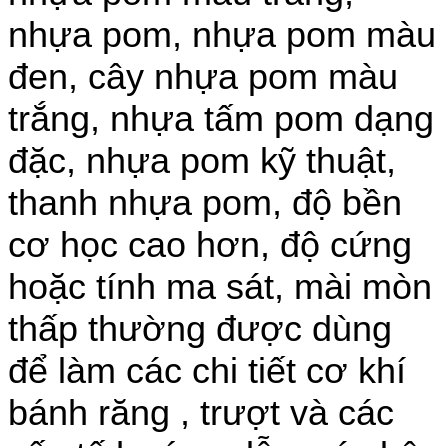
MÚT EVA MÀU TRẮNG
nhựa pom, nhựa pom màu
MÚT XỐP EVA ĐỦ MÀU
CUỘN XỐP EVA
đen, cây nhựa pom màu
Tuyển dụng
trắng, nhựa tấm pom dạng
Tin tức
đặc, nhựa pom kỹ thuật,
Liên hệ
thanh nhựa pom, độ bền
cơ học cao hơn, độ cứng
hoặc tính ma sát, mài mòn
thấp thường được dùng
để làm các chi tiết cơ khí
bánh răng , trượt và các