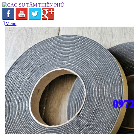
Menu
Trang chủ
Giới thiệu
Sản phẩm
RON XỐP EVA
NHỰA KỸ THUẬT
NHỰA BAKELITE
NHỰA PVC
NHỰA PU
NHỰA PP
NHỰA TEFLON
NHỰA MC
NHỰA POM
NHỰA PA
NHỰA PE
Gia công nhựa kỹ thuật
CAO SU CUỘN