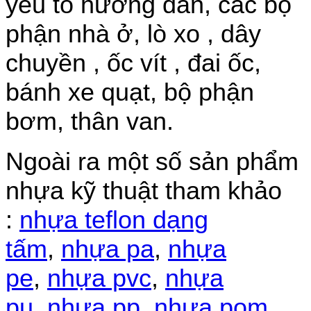
yếu tố hướng dẫn, các bộ
phận nhà ở, lò xo , dây
chuyền , ốc vít , đai ốc,
bánh xe quạt, bộ phận
bơm, thân van.
Ngoài ra một số sản phẩm
nhựa kỹ thuật tham khảo
:
nhựa teflon dạng
tấm
,
nhựa pa
,
nhựa
pe
,
nhựa pvc
,
nhựa
pu
,
nhựa pp
,
nhựa pom
.