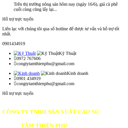
Trên thị trường nông sản hôm nay (ngày 16/6), giá cà phê
Giá:
Liên hệ
cuối cùng cũng lấy lại...
Hỗ trợ trực tuyến
Liên lạc với chúng tôi qua số hotline để được tư vấn và hỗ trợ tốt
nhất.
0901434919
Kỹ Thuật
0972 767606
congtytamthienphu@gmail.com
Mút xốp eva màu đỏ 20mm
Kinh doanh
0901 434919
Giá:
Liên hệ
congtytamthienphu@gmail.com
Hỗ trợ trực tuyến
CÔNG TY TNHH S
ẢN XUẤT CAO SU
TÂM THIÊN PHÚ