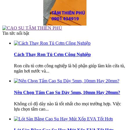
Tin tức nổi bật
Cách Thay Ron Tủ Cơm Công Nghiệp
cắt nhựa phíp vàng theo kích thước
Ron cửa tủ cơm công nghiệp là bộ phận giúp làm kín cửa tủ,
Giá:
Liên hệ
ngăn hơi nước và...
Nên Chọn Tấm Cao Su Dày 5mm, 10mm Hay 20mm?
Không có độ dày nào là tốt nhất cho mọi trường hợp. Việc
lựa chọn tấm cao...