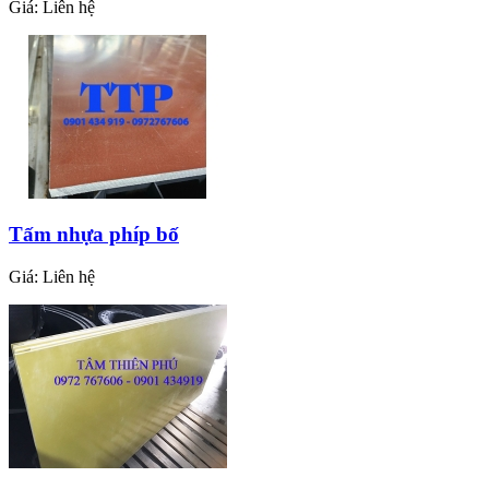
Giá:
Liên hệ
Tấm cao su sọc 10mm
Giá:
Liên hệ
Tấm nhựa phíp bố
Giá:
Liên hệ
Tấm mút eva xanh dương 5mm