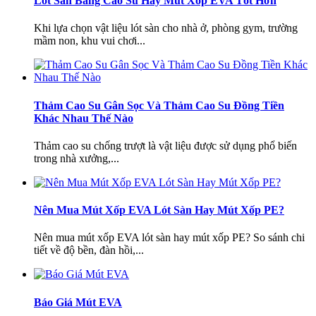
Lót Sàn Bằng Cao Su Hay Mút Xốp EVA Tốt Hơn
mút eva tấm màu tím
Khi lựa chọn vật liệu lót sàn cho nhà ở, phòng gym, trường
Giá:
Liên hệ
mầm non, khu vui chơi...
Thảm Cao Su Gân Sọc Và Thảm Cao Su Đồng Tiền
Khác Nhau Thế Nào
Thảm cao su chống trượt là vật liệu được sử dụng phổ biến
trong nhà xưởng,...
mút xốp eva đen 8mm
Nên Mua Mút Xốp EVA Lót Sàn Hay Mút Xốp PE?
Giá:
Liên hệ
Nên mua mút xốp EVA lót sàn hay mút xốp PE? So sánh chi
tiết về độ bền, đàn hồi,...
Báo Giá Mút EVA