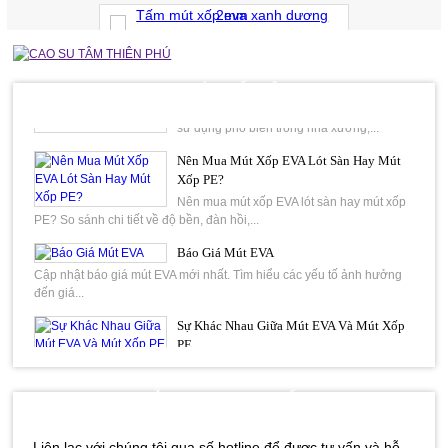
Khi lựa chọn vật liệu lót sàn cho nhà ở,
phòng gym, trường mầm non, khu vui chơi...
Tấm mút xốp eva xanh dương 2mm
Giá:
Liên hệ
Thảm Cao Su Gân Sọc Và Thảm Cao Su
Đồng Tiền Khác Nhau Thế Nào
TIN TỨC NỔI BẬT
Thảm cao su chống trượt là vật liệu được
sử dụng phổ biến trong nhà xưởng,...
Ron cửa tủ cơm công nghiệp
Nên Mua Mút Xốp EVA Lót Sàn Hay Mút
Xốp PE?
Giá:
Liên hệ
Nên mua mút xốp EVA lót sàn hay mút xốp
PE? So sánh chi tiết về độ bền, đàn hồi,...
Báo Giá Mút EVA
Mút eva xốp màu đỏ 30mm 35mm 40mm
Cập nhật báo giá mút EVA mới nhất. Tìm hiểu các yếu tố ảnh hưởng
Giá:
Liên hệ
đến giá...
Sự Khác Nhau Giữa Mút EVA Và Mút Xốp
PE
So sánh mút EVA và mút xốp PE về độ đàn hồi, chống va đập, cách
Mút xốp eva trắng 30mm
âm, cách nhiệt...
HỖ TRỢ TRỰC TUYẾN
Giá:
Liên hệ
Gia công long đền cao su
Gia công long đền cao su, gia công đắp
Liên lạc với chúng tôi qua số hotline để được tư vấn và hỗ