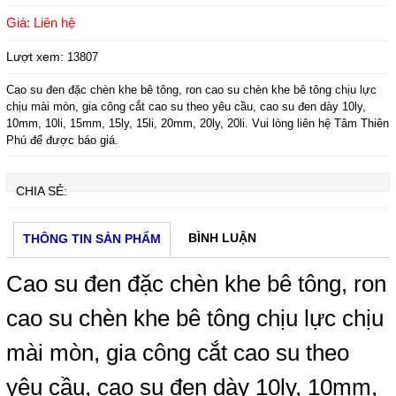
Giá: Liên hệ
Lượt xem:
13807
Tấm mút eva xanh dương 5mm
Cao su đen đặc chèn khe bê tông, ron cao su chèn khe bê tông chịu lực
Giá:
Liên hệ
chịu mài mòn, gia công cắt cao su theo yêu cầu, cao su đen dày 10ly,
10mm, 10li, 15mm, 15ly, 15li, 20mm, 20ly, 20li. Vui lòng liên hệ Tâm Thiên
Phú để được báo giá.
CHIA SẺ:
BÌNH LUẬN
THÔNG TIN SẢN PHẨM
Cao su đen đặc chèn khe bê tông, ron
cao su chèn khe bê tông chịu lực chịu
miếng đệm tròn đặc silicon
Giá:
Liên hệ
mài mòn, gia công cắt cao su theo
yêu cầu, cao su đen dày 10ly, 10mm,