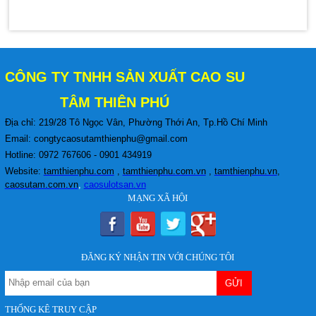
Nên Chọn Tấm Cao Su Dày 5mm, 10mm
Hay 20mm?
Tấm cao su cứng kê lót máy 10mm 15mm
Không có độ dày nào là tốt nhất cho mọi
20mm 30mm
trường hợp. Việc lựa chọn tấm cao...
Giá:
Liên hệ
CÔNG TY TNHH S
ẢN XUẤT CAO SU
Lót Sàn Bằng Cao Su Hay Mút Xốp EVA
Tốt Hơn
TÂM THIÊN PHÚ
Khi lựa chọn vật liệu lót sàn cho nhà ở,
phòng gym, trường mầm non, khu vui chơi...
Địa chỉ: 219/28 Tô Ngọc Vân, Phường Thới An
, Tp.Hồ Chí Minh
Tấm cao su chịu lực lót khuôn 20mm
Email: congtycaosutamthienphu@gmail.com
Giá:
Liên hệ
Hotline: 0972 767606 - 0901 434919
Website:
tamthienphu.com
,
tamthienphu.com.vn
,
tamthienphu.vn
,
caosutam.com.vn
,
caosulotsan.vn
MẠNG XÃ HỘI
Tấm silicone màu đỏ dẻo 3mm
Giá:
Liên hệ
ĐĂNG KÝ NHẬN TIN VỚI CHÚNG TÔI
Tấm mút xốp EVA lót sàn chống mỏi chân
Giá:
Liên hệ
THỐNG KÊ TRUY CẬP