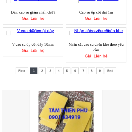
Cây nhựa PVC xám phi 110
Giá:
Liên hệ
Đệm cao su giảm chấn chữ i
Cao su ốp cột dài 1m
Giá:
Liên hệ
Giá:
Liên hệ
xốp bitis xanh dương 10mm
Giá:
Liên hệ
V cao su ốp cột dày 10mm
Nhận cắt cao su chèn khe theo yêu
cầu
Giá:
Liên hệ
Giá:
Liên hệ
Tấm mút xốp eva màu cam
First
1
2
3
4
5
6
7
8
9
End
Giá:
Liên hệ
SẢN PHẨM BÁN CHẠY