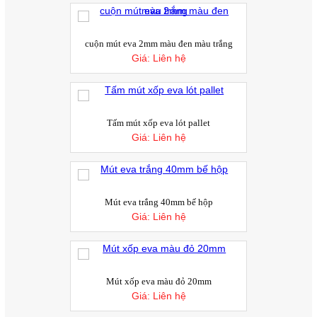
Xuất khẩu cao su thiên nhiên tăng trong 5
tháng đầu năm 2017
Theo số liệu thống kê sơ bộ của Tổng cục
cuộn mút eva 2mm màu đen màu trắng
Hải quan, xuất khẩu cao su thiên nhiên...
Giá:
Liên hệ
Xuất khẩu cao su Việt Nam tăng vọt
Xuất khẩu cao su của Việt Nam kỳ 1 tháng
6/2017 tăng 33,3% so với cùng kỳ năm ngoái...
Tấm mút xốp eva lót pallet
Giá cà phê vượt ngưỡng 45.000 đồng, giá
Giá:
Liên hệ
tiêu tiếp đà tăng; cao su tăng ngày thứ 3
Trên thị trường nông sản hôm nay (ngày
16/6), giá cà phê cuối cùng cũng lấy lại...
Cách Thay Ron Tủ Cơm Công Nghiệp
Mút eva trắng 40mm bế hộp
Ron cửa tủ cơm công nghiệp là bộ phận
Giá:
Liên hệ
giúp làm kín cửa tủ, ngăn hơi nước và...
Nên Chọn Tấm Cao Su Dày 5mm, 10mm
Hay 20mm?
Không có độ dày nào là tốt nhất cho mọi
Mút xốp eva màu đỏ 20mm
trường hợp. Việc lựa chọn tấm cao...
Giá:
Liên hệ
Lót Sàn Bằng Cao Su Hay Mút Xốp EVA
Tốt Hơn