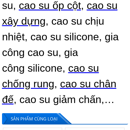
su,
cao su ốp cột
,
cao su
30ly
Giá:
Liên hệ
xây dựng
, cao su chịu
nhiệt, cao su silicone, gia
công cao su, gia
công silicone,
cao su
chống rung
,
cao su chân
CAO SU TẤM 3LY - CAO SU TAM 3LY - TẤM
CAO SU LÓT SÀN 3LY
Giá:
Liên hệ
đế
, cao su giảm chấn,…
SẢN PHẨM CÙNG LOẠI