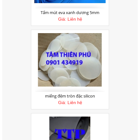
miếng đệm tròn đặc silicon
Giá:
Liên hệ
Xuất khẩu cao su thiên nhiên tăng
trong 5 tháng đầu năm 2017
Theo số liệu thống kê sơ bộ của Tổng cục
Hải quan, xuất khẩu cao su thiên nhiên...
Cuộn mút xốp eva 7mm