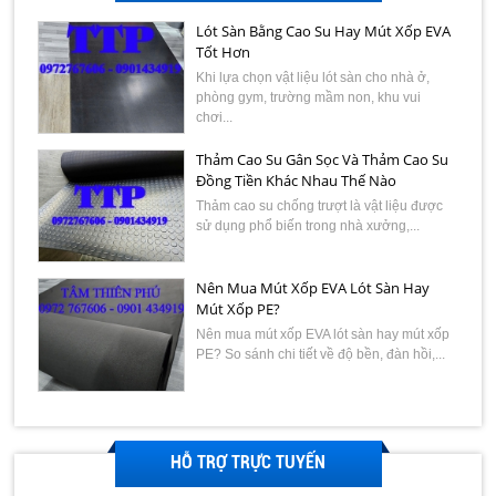
Lót Sàn Bằng Cao Su Hay Mút Xốp EVA
Tốt Hơn
Khi lựa chọn vật liệu lót sàn cho nhà ở,
xốp bitis xanh dương 10mm
phòng gym, trường mầm non, khu vui
Giá:
Liên hệ
chơi...
Thảm Cao Su Gân Sọc Và Thảm Cao Su
Đồng Tiền Khác Nhau Thế Nào
Thảm cao su chống trượt là vật liệu được
sử dụng phổ biến trong nhà xưởng,...
Nên Mua Mút Xốp EVA Lót Sàn Hay
Mút Xốp PE?
Nên mua mút xốp EVA lót sàn hay mút xốp
PE? So sánh chi tiết về độ bền, đàn hồi,...
Tấm mút xốp eva màu cam
Giá:
Liên hệ
Báo Giá Mút EVA
Cập nhật báo giá mút EVA mới nhất. Tìm
HỖ TRỢ TRỰC TUYẾN
hiểu các yếu tố ảnh hưởng đến giá...