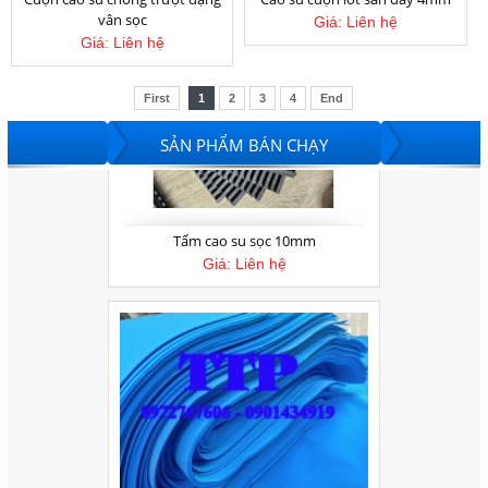
vân sọc
Giá:
Liên hệ
Giá:
Liên hệ
Tấm cao su sọc 10mm
First
1
2
3
4
End
Giá:
Liên hệ
SẢN PHẨM BÁN CHẠY
Tấm mút eva xanh dương 5mm
Giá:
Liên hệ