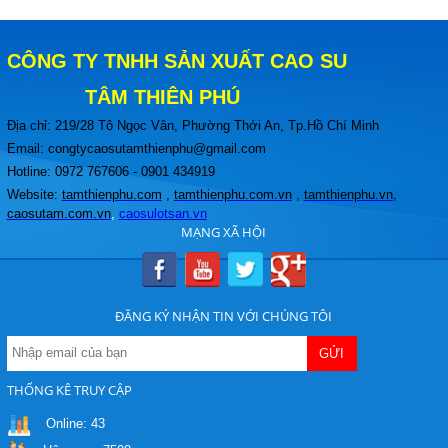
Giá:
Liên hệ
Hải quan, xuất khẩu cao su thiên nhiên...
CÔNG TY TNHH S
ẢN XUẤT CAO SU
Xuất khẩu cao su Việt Nam tăng vọt
Xuất khẩu cao su của Việt Nam kỳ 1 tháng
TÂM THIÊN PHÚ
6/2017 tăng 33,3% so với cùng kỳ năm
ngoái...
Địa chỉ: 219/28 Tô Ngọc Vân, Phường Thới An
, Tp.Hồ Chí Minh
Email: congtycaosutamthienphu@gmail.com
Hotline: 0972 767606 - 0901 434919
Giá cà phê vượt ngưỡng 45.000 đồng,
Website:
tamthienphu.com
,
tamthienphu.com.vn
,
tamthienphu.vn
,
giá tiêu tiếp đà tăng; cao su tăng ngày
caosutam.com.vn
,
caosulotsan.vn
thứ 3
MẠNG XÃ HỘI
Trên thị trường nông sản hôm nay (ngày
mút xốp eva đen 8mm
16/6), giá cà phê cuối cùng cũng lấy lại...
Giá:
Liên hệ
Cách Thay Ron Tủ Cơm Công Nghiệp
ĐĂNG KÝ NHẬN TIN VỚI CHÚNG TÔI
Ron cửa tủ cơm công nghiệp là bộ phận
giúp làm kín cửa tủ, ngăn hơi nước và...
THỐNG KÊ TRUY CẬP
Nên Chọn Tấm Cao Su Dày 5mm, 10mm
Online:
43
Hay 20mm?