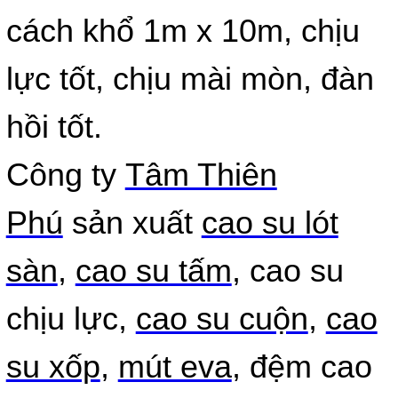
cách khổ 1m x 10m, chịu
lực tốt, chịu mài mòn, đàn
hồi tốt.
Công ty
Tâm Thiên
Phú
sản xuất
cao su lót
sàn
,
cao su tấm
, cao su
chịu lực,
cao su cuộn
,
cao
su xốp
,
mút eva
, đệm cao
CAO SU TAM - CAO SU TẤM ĐẶC MÀU
ĐEN 1ly, 2ly, 3ly, 5ly, 8ly, 10ly, 15ly, 20ly,