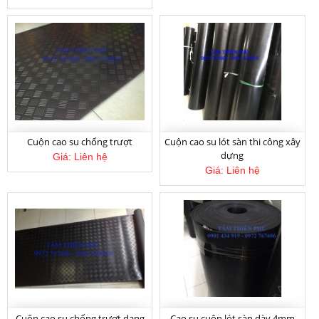
Giá:
Liên hệ
Cuộn cao su chống trượt
Cuộn cao su lót sàn thi công xây
dựng
Giá:
Liên hệ
Giá:
Liên hệ
Thảm cao su đồng tiền chống trượt
Giá:
Liên hệ
Cuộn cao su chống trượt dạng
Cao su cuộn lót sàn dày 4mm