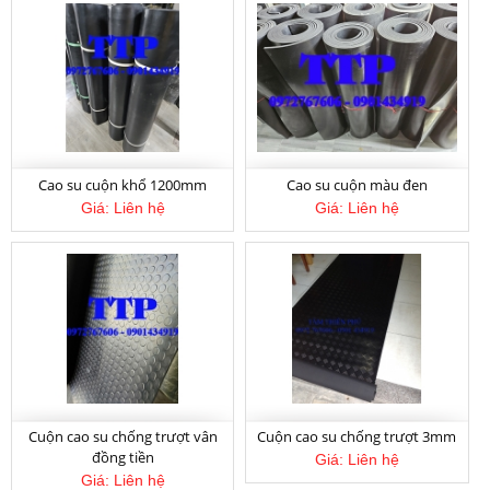
CAO SU TẤM 2LY - CAO SU TAM 2LY - TẤM
CAO SU 2LY- CAO SU LÓT SÀN TÂM THIÊN
PHÚ
Cao su cuộn khổ 1200mm
Cao su cuộn màu đen
Giá:
Liên hệ
Giá:
Liên hệ
Giá:
Liên hệ
Cuộn cao su chống trượt vân
Cuộn cao su chống trượt 3mm
đồng tiền
Giá:
Liên hệ
CAO SU TẤM 1LY - CAO SU TAM 1LY - TẤM
Giá:
Liên hệ
CAO SU LÓT SÀN 1LY